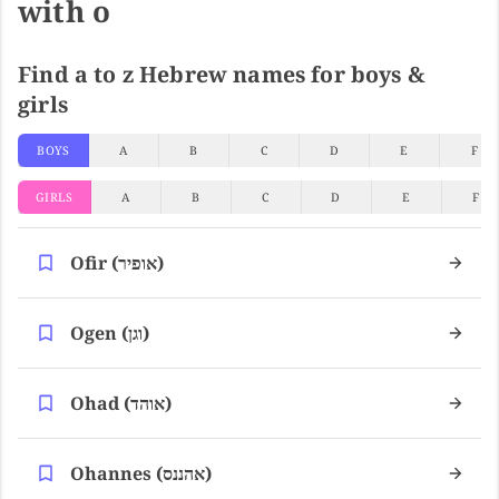
with o
Find a to z Hebrew names for boys &
girls
BOYS
A
B
C
D
E
F
GIRLS
A
B
C
D
E
F
Ofir (אופיר)
Ogen (וגן)
Ohad (אוהד)
Ohannes (אהננס)