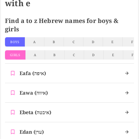
with e
Find a to z Hebrew names for boys &
girls
BOYS
A
B
C
D
E
F
GIRLS
A
B
C
D
E
F
Eafa (איפה)
Eawa (איווה)
Ebeta (איבטה)
Edan (עדן)